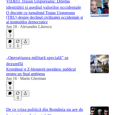
VIDEO. Traian Ungureanu: Dilema
identităţii şi asediul valorilor occidentale
O discuţie cu jurnalistul Traian Ungureanu
(TRU) despre declinul civilizaţiei occidentale şi
al instituţiilor democratice
Jun 18
Alexandru Lăzescu
•
7
1
1
„Operațiunea militară specială” se
dezumflă
Kremlinul și Z-bloggerii pregătesc publicul
pentru un final ambiguu
Jun 16
Marin Gherman
•
6
2
De ce criza politică din România nu are de