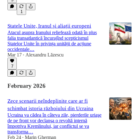
1
Statele Unite, Iranul și aliații europeni
Atacul asupra Iranului reliefează odată în plus
falia transatlantică încurajînd scepticismul
Statelor Unite în privința unității de acțiune
occidentale…
Mar 17
Alexandru Lăzescu
•
7
February 2026
Zece scenarii neîndeplinite care ar fi
schimbat istoria războiului din Ucraina
Ucraina va cădea în câteva zile, pierderile uriaşe
de pe front vor declanşa o revoltă internă
împotriva Kremlinului, iar conflictul se va
transforma…
Feb 24
Marin Gherman
•