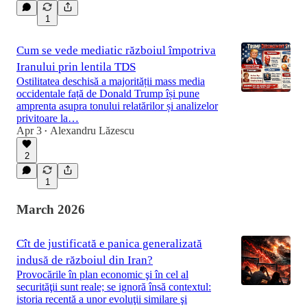
1
Cum se vede mediatic războiul împotriva
Iranului prin lentila TDS
Ostilitatea deschisă a majorității mass media
occidentale față de Donald Trump își pune
amprenta asupra tonului relatărilor și analizelor
privitoare la…
Apr 3
Alexandru Lăzescu
•
2
1
March 2026
Cît de justificată e panica generalizată
indusă de războiul din Iran?
Provocările în plan economic şi în cel al
securităţii sunt reale; se ignoră însă contextul:
istoria recentă a unor evoluţii similare şi