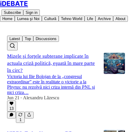
iDEBATE
Subscribe
Sign in
Home
Lumea şi Noi
Cultură
Tehno World
Life
Archive
About
Latest
Top
Discussions
Mizele şi forţele subterane implicate în
actuala criză politică, eşuată în mare parte
în circ?
Victoria lui Ilie Bolojan de la „congresul
extraordinar” este în realitate o victorie a la
Phyrus: nu rezolvă nici criza internă din PNL şi
nici criza…
Jun 21
Alexandru Lăzescu
•
13
1