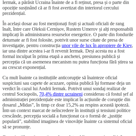
Iermak, a părăsit Ucraina înainte de a fi reținut, presa și o parte din
opoziție susținând că ar fi fost avertizat din interiorul cercului
prezidențial.
În același dosar au fost menționați foști și actuali oficiali de rang
înalt, între care Oleksii Cernișov, Rustem Umerov și alți responsabili
implicați în administrarea resurselor energetice. O parte din fondurile
deturnate ar fi fost folosite, potrivit unor surse citate de presa de
investigație, pentru construcția
unor vile de lux în apropiere de Kiev
,
iar una dintre acestea i-ar fi revenit Iermak. Deși acesta nu a fost
formal inculpat în prima etapă a anchetei, presiunea publică și
percepția că un asemenea mecanism nu putea funcționa fără știrea sa
au crescut exponențial.
Cu mult înainte ca instituțiile anticorupție să înainteze oficial
suspiciuni sau capete de acuzare, opinia publică își formase deja un
verdict în cazul lui Andrii Iermak. Potrivit unui sondaj realizat de
centrul Sociopolis,
70,4% dintre ucraineni
considerau că fostul șef al
administrației prezidențiale este implicat în acțiunile de corupție din
dosarul „Midas”, în timp ce doar 15,2% au respins această ipoteză.
Într-un context marcat de neîncredere în instituții și tensiuni politice
crescânde, percepția socială a funcționat ca o formă de „justiție
populară”, stabilind imaginea de vinovăție înainte ca sistemul oficial
să se pronunțe.