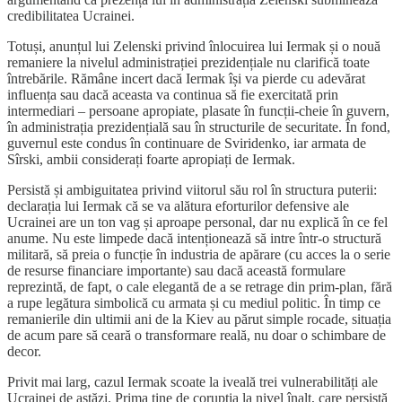
credibilitatea Ucrainei.
Totuși, anunțul lui Zelenski privind înlocuirea lui Iermak și o nouă
remaniere la nivelul administrației prezidențiale nu clarifică toate
întrebările. Rămâne incert dacă Iermak își va pierde cu adevărat
influența sau dacă aceasta va continua să fie exercitată prin
intermediari – persoane apropiate, plasate în funcții-cheie în guvern,
în administrația prezidențială sau în structurile de securitate. În fond,
guvernul este condus în continuare de Sviridenko, iar armata de
Sîrski, ambii considerați foarte apropiați de Iermak.
Persistă și ambiguitatea privind viitorul său rol în structura puterii:
declarația lui Iermak că se va alătura eforturilor defensive ale
Ucrainei are un ton vag și aproape personal, dar nu explică în ce fel
anume. Nu este limpede dacă intenționează să intre într-o structură
militară, să preia o funcție în industria de apărare (cu acces la o serie
de resurse financiare importante) sau dacă această formulare
reprezintă, de fapt, o cale elegantă de a se retrage din prim-plan, fără
a rupe legătura simbolică cu armata și cu mediul politic. În timp ce
remanierile din ultimii ani de la Kiev au părut simple rocade, situația
de acum pare să ceară o transformare reală, nu doar o schimbare de
decor.
Privit mai larg, cazul Iermak scoate la iveală trei vulnerabilități ale
Ucrainei de astăzi. Prima ține de corupția la nivel înalt, care persistă