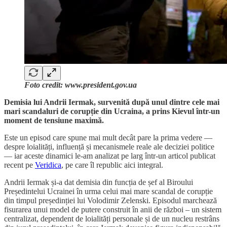
Foto credit: www.president.gov.ua
Demisia lui Andrii Iermak, survenită după unul dintre cele mai
mari scandaluri de corupție din Ucraina, a prins Kievul într-un
moment de tensiune maximă.
Este un episod care spune mai mult decât pare la prima vedere —
despre loialități, influență și mecanismele reale ale deciziei politice
— iar aceste dinamici le-am analizat pe larg într-un articol publicat
recent pe
Veridica
, pe care îl republic aici integral.
Andrii Iermak și-a dat demisia din funcția de șef al Biroului
Președintelui Ucrainei în urma celui mai mare scandal de corupție
din timpul președinției lui Volodimir Zelenski. Episodul marchează
fisurarea unui model de putere construit în anii de război – un sistem
centralizat, dependent de loialități personale și de un nucleu restrâns