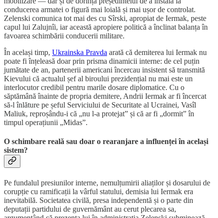
mobilizare — dar și de dorința președintelui de a instala la
conducerea armatei o figură mai loială și mai ușor de controlat.
Zelenski comunica tot mai des cu Sîrski, apropiat de Iermak, peste
capul lui Zalujnîi, iar această apropiere politică a înclinat balanța în
favoarea schimbării conducerii militare.
În același timp,
Ukrainska Pravda
arată că demiterea lui Iermak nu
poate fi înțeleasă doar prin prisma dinamicii interne: de cel puțin
jumătate de an, partenerii americani încercau insistent să transmită
Kievului că actualul șef al biroului prezidențial nu mai este un
interlocutor credibil pentru marile dosare diplomatice. Cu o
săptămână înainte de propria demitere, Andrii Iermak ar fi încercat
să-l înlăture pe șeful Serviciului de Securitate al Ucrainei, Vasîl
Maliuk, reproșându-i că „nu l-a protejat” și că ar fi „dormit” în
timpul operațiunii „Midas”.
O schimbare reală sau doar o rearanjare a influenței în același
sistem?
Pe fundalul presiunilor interne, nemulțumirii aliaților și dosarului de
corupție cu ramificații la vârful statului, demisia lui Iermak era
inevitabilă. Societatea civilă, presa independentă și o parte din
deputații partidului de guvernământ au cerut plecarea sa,
argumentând că prezența lui în administrația Zelenski subminează