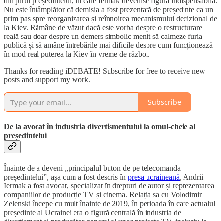
din jurul președintelui, în care Iermak devenise figura indispensabilă.
Nu este întâmplător că demisia a fost prezentată de președinte ca un
prim pas spre reorganizarea și reînnoirea mecanismului decizional de
la Kiev. Rămâne de văzut dacă este vorba despre o restructurare
reală sau doar despre un demers simbolic menit să calmeze furia
publică și să amâne întrebările mai dificile despre cum funcționează
în mod real puterea la Kiev în vreme de război.
Thanks for reading iDEBATE! Subscribe for free to receive new
posts and support my work.
Subscribe
De la avocat în industria divertismentului la omul-cheie al
președintelui
Înainte de a deveni „principalul buton de pe telecomanda
președintelui”, așa cum a fost descris în
presa ucraineană
, Andrii
Iermak a fost avocat, specializat în drepturi de autor și reprezentarea
companiilor de producție TV și cinema. Relația sa cu Volodimir
Zelenski începe cu mult înainte de 2019, în perioada în care actualul
președinte al Ucrainei era o figură centrală în industria de