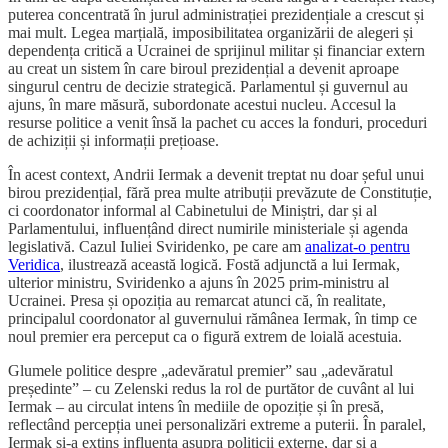
puterea concentrată în jurul administrației prezidențiale a crescut și
mai mult. Legea marțială, imposibilitatea organizării de alegeri și
dependența critică a Ucrainei de sprijinul militar și financiar extern
au creat un sistem în care biroul prezidențial a devenit aproape
singurul centru de decizie strategică. Parlamentul și guvernul au
ajuns, în mare măsură, subordonate acestui nucleu. Accesul la
resurse politice a venit însă la pachet cu acces la fonduri, proceduri
de achiziții și informații prețioase.
În acest context, Andrii Iermak a devenit treptat nu doar șeful unui
birou prezidențial, fără prea multe atribuții prevăzute de Constituție,
ci coordonator informal al Cabinetului de Miniștri, dar și al
Parlamentului, influențând direct numirile ministeriale și agenda
legislativă. Cazul Iuliei Sviridenko, pe care am
analizat-o pentru
Veridica
, ilustrează această logică. Fostă adjunctă a lui Iermak,
ulterior ministru, Sviridenko a ajuns în 2025 prim-ministru al
Ucrainei. Presa și opoziția au remarcat atunci că, în realitate,
principalul coordonator al guvernului rămânea Iermak, în timp ce
noul premier era perceput ca o figură extrem de loială acestuia.
Glumele politice despre „adevăratul premier” sau „adevăratul
președinte” – cu Zelenski redus la rol de purtător de cuvânt al lui
Iermak – au circulat intens în mediile de opoziție și în presă,
reflectând percepția unei personalizări extreme a puterii. În paralel,
Iermak și-a extins influența asupra politicii externe, dar și a