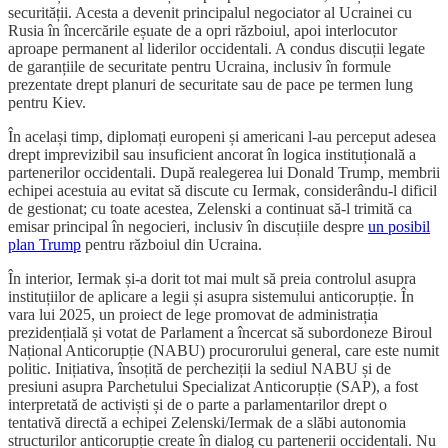
securității. Acesta a devenit principalul negociator al Ucrainei cu
Rusia în încercările eșuate de a opri războiul, apoi interlocutor
aproape permanent al liderilor occidentali. A condus discuții legate
de garanțiile de securitate pentru Ucraina, inclusiv în formule
prezentate drept planuri de securitate sau de pace pe termen lung
pentru Kiev.
În același timp, diplomați europeni și americani l-au perceput adesea
drept imprevizibil sau insuficient ancorat în logica instituțională a
partenerilor occidentali. După realegerea lui Donald Trump, membrii
echipei acestuia au evitat să discute cu Iermak, considerându-l dificil
de gestionat; cu toate acestea, Zelenski a continuat să-l trimită ca
emisar principal în negocieri, inclusiv în discuțiile despre
un posibil
plan Trump
pentru războiul din Ucraina.
În interior, Iermak și-a dorit tot mai mult să preia controlul asupra
instituțiilor de aplicare a legii și asupra sistemului anticorupție. În
vara lui 2025, un proiect de lege promovat de administrația
prezidențială și votat de Parlament a încercat să subordoneze Biroul
Național Anticorupție (NABU) procurorului general, care este numit
politic. Inițiativa, însoțită de percheziții la sediul NABU și de
presiuni asupra Parchetului Specializat Anticorupție (SAP), a fost
interpretată de activiști și de o parte a parlamentarilor drept o
tentativă directă a echipei Zelenski/Iermak de a slăbi autonomia
structurilor anticorupție create în dialog cu partenerii occidentali. Nu