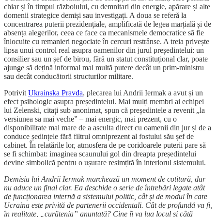
chiar și în timpul războiului, cu demnitari din energie, apărare și alte
domenii strategice demiși sau investigați. A doua se referă la
concentrarea puterii prezidențiale, amplificată de legea marțială și de
absența alegerilor, ceea ce face ca mecanismele democratice să fie
înlocuite cu remanieri negociate în cercuri restrânse. A treia privește
lipsa unui control real asupra oamenilor din jurul președintelui: un
consilier sau un șef de birou, fără un statut constituțional clar, poate
ajunge să dețină informal mai multă putere decât un prim-ministru
sau decât conducătorii structurilor militare.
Potrivit
Ukrainska Pravda
, plecarea lui Andrii Iermak a avut și un
efect psihologic asupra președintelui. Mai mulți membri ai echipei
lui Zelenski, citați sub anonimat, spun că președintele a revenit „la
versiunea sa mai veche” – mai energic, mai prezent, cu o
disponibilitate mai mare de a asculta direct cu oamenii din jur și de a
conduce ședințele fără filtrul omniprezent al fostului său șef de
cabinet. În relatările lor, atmosfera de pe coridoarele puterii pare să
se fi schimbat: imaginea scaunului gol din dreapta președintelui
devine simbolică pentru o ușurare resimțită în interiorul sistemului.
Demisia lui Andrii Iermak marchează un moment de cotitură, dar
nu aduce un final clar. Ea deschide o serie de întrebări legate atât
de funcționarea internă a sistemului politic, cât și de modul în care
Ucraina este privită de partenerii occidentali. Cât de profundă va fi,
în realitate, „curățenia” anunțată? Cine îi va lua locul și câtă