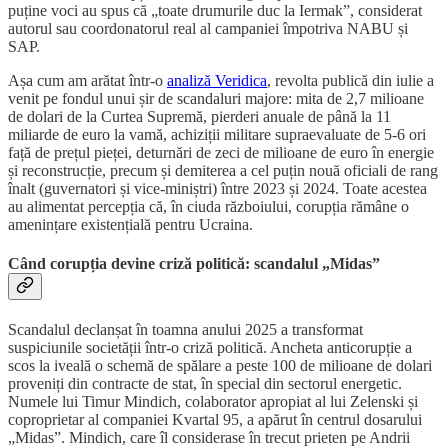
puține voci au spus că „toate drumurile duc la Iermak”, considerat
autorul sau coordonatorul real al campaniei împotriva NABU și
SAP.
Așa cum am arătat într-o
analiză Veridica
, revolta publică din iulie a
venit pe fondul unui șir de scandaluri majore: mita de 2,7 milioane
de dolari de la Curtea Supremă, pierderi anuale de până la 11
miliarde de euro la vamă, achiziții militare supraevaluate de 5-6 ori
față de prețul pieței, deturnări de zeci de milioane de euro în energie
și reconstrucție, precum și demiterea a cel puțin nouă oficiali de rang
înalt (guvernatori și vice-miniștri) între 2023 și 2024. Toate acestea
au alimentat percepția că, în ciuda războiului, corupția rămâne o
amenințare existențială pentru Ucraina.
Când corupția devine criză politică: scandalul „Midas”
Scandalul declanșat în toamna anului 2025 a transformat
suspiciunile societății într-o criză politică. Ancheta anticorupție a
scos la iveală o schemă de spălare a peste 100 de milioane de dolari
proveniți din contracte de stat, în special din sectorul energetic.
Numele lui Timur Mindich, colaborator apropiat al lui Zelenski și
coproprietar al companiei Kvartal 95, a apărut în centrul dosarului
„Midas”. Mindich, care îl considerase în trecut prieten pe Andrii