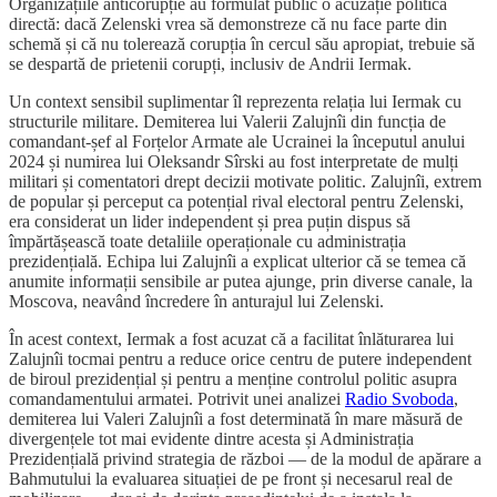
Organizațiile anticorupție au formulat public o acuzație politică
directă: dacă Zelenski vrea să demonstreze că nu face parte din
schemă și că nu tolerează corupția în cercul său apropiat, trebuie să
se despartă de prietenii corupți, inclusiv de Andrii Iermak.
Un context sensibil suplimentar îl reprezenta relația lui Iermak cu
structurile militare. Demiterea lui Valerii Zalujnîi din funcția de
comandant-șef al Forțelor Armate ale Ucrainei la începutul anului
2024 și numirea lui Oleksandr Sîrski au fost interpretate de mulți
militari și comentatori drept decizii motivate politic. Zalujnîi, extrem
de popular și perceput ca potențial rival electoral pentru Zelenski,
era considerat un lider independent și prea puțin dispus să
împărtășească toate detaliile operaționale cu administrația
prezidențială. Echipa lui Zalujnîi a explicat ulterior că se temea că
anumite informații sensibile ar putea ajunge, prin diverse canale, la
Moscova, neavând încredere în anturajul lui Zelenski.
În acest context, Iermak a fost acuzat că a facilitat înlăturarea lui
Zalujnîi tocmai pentru a reduce orice centru de putere independent
de biroul prezidențial și pentru a menține controlul politic asupra
comandamentului armatei. Potrivit unei analizei
Radio Svoboda
,
demiterea lui Valeri Zalujnîi a fost determinată în mare măsură de
divergențele tot mai evidente dintre acesta și Administrația
Prezidențială privind strategia de război — de la modul de apărare a
Bahmutului la evaluarea situației de pe front și necesarul real de