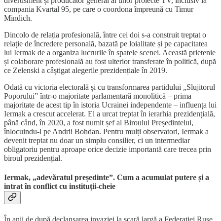
divertisment și producător general al unor proiecte TV, inclusiv la
compania Kvartal 95, pe care o coordona împreună cu Timur
Mindich.
Dincolo de relația profesională, între cei doi s-a construit treptat o
relație de încredere personală, bazată pe loialitate și pe capacitatea
lui Iermak de a organiza lucrurile în spatele scenei. Această prietenie
și colaborare profesională au fost ulterior transferate în politică, după
ce Zelenski a câștigat alegerile prezidențiale în 2019.
Odată cu victoria electorală și cu transformarea partidului „Slujitorul
Poporului” într-o majoritate parlamentară monolitică – prima
majoritate de acest tip în istoria Ucrainei independente – influența lui
Iermak a crescut accelerat. El a urcat treptat în ierarhia prezidențială,
până când, în 2020, a fost numit șef al Biroului Președintelui,
înlocuindu-l pe Andrii Bohdan. Pentru mulți observatori, Iermak a
devenit treptat nu doar un simplu consilier, ci un intermediar
obligatoriu pentru aproape orice decizie importantă care trecea prin
biroul prezidențial.
Iermak, „adevăratul președinte”. Cum a acumulat putere și a
intrat în conflict cu instituții-cheie
În anii de după declanșarea invaziei la scară largă a Federației Ruse,