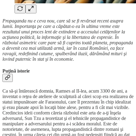
Propaganda nu e ceva nou, care să se fi revărsat recent asupra
lumii. Importanţa pe care a căpătat-o ea în ultima vreme este
rezultatul unui proces lent de extindere a accesului cetăţenilor la
acţiunea politică, la informaţie şi la libertatea de expresie. În
războiul asimetric care pare să fi cuprins toată planeta, propaganda
a devenit cea mai utilizată armă, iar în cazul României, ea face
ravagii, redefinind cutume, spulberând iluzii, dărâmând mituri şi
lovind puternic în stat şi în economie.
Puţină istorie
Ca să-şi întărească domnia, Ramses al II-lea, acum 3300 de ani, a
inventat o reţea de ateliere de sculptură al cărei scop era realizarea de
statui impunătoare ale Faraonului, care îl prezentau în chip idealizat
şi erau plasate apoi în locaţii bine alese, pentru a fi cât mai vizibile.
Credincios ideii conform căreia războiul este arta de a-ţi înşela
adversarul, Sun Tzu a teoretizat şi el tehnicile propagandistice de
manipulare a adversarului pentru a-i scădea moralul. Este de
notorietate, de asemenea, lupta propagandistică dintre romani şi
creştini, în urma căreia cei din urmă au fost pedepsiţi fiindcă au dat