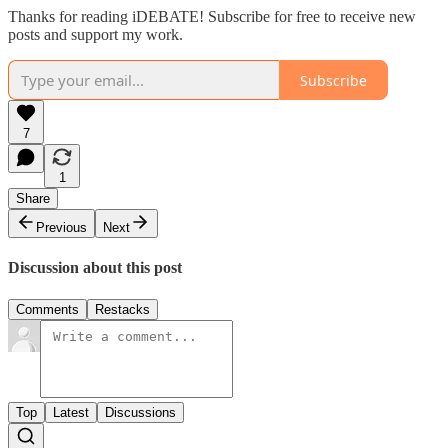
Thanks for reading iDEBATE! Subscribe for free to receive new
posts and support my work.
Subscribe
7
1
Share
Previous
Next
Discussion about this post
Comments
Restacks
Top
Latest
Discussions