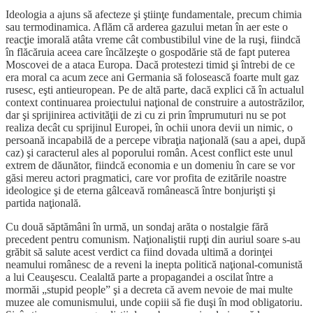
Ideologia a ajuns să afecteze şi ştiinţe fundamentale, precum chimia
sau termodinamica. Aflăm că arderea gazului metan în aer este o
reacţie imorală atâta vreme cât combustibilul vine de la ruşi, fiindcă
în flăcăruia aceea care încălzeşte o gospodărie stă de fapt puterea
Moscovei de a ataca Europa. Dacă protestezi timid şi întrebi de ce
era moral ca acum zece ani Germania să folosească foarte mult gaz
rusesc, eşti antieuropean. Pe de altă parte, dacă explici că în actualul
context continuarea proiectului naţional de construire a autostrăzilor,
dar şi sprijinirea activităţii de zi cu zi prin împrumuturi nu se pot
realiza decât cu sprijinul Europei, în ochii unora devii un nimic, o
persoană incapabilă de a percepe vibraţia naţională (sau a apei, după
caz) şi caracterul ales al poporului român. Acest conflict este unul
extrem de dăunător, fiindcă economia e un domeniu în care se vor
găsi mereu actori pragmatici, care vor profita de ezitările noastre
ideologice şi de eterna gâlceavă românească între bonjurişti şi
partida naţională.
Cu două săptămâni în urmă, un sondaj arăta o nostalgie fără
precedent pentru comunism. Naţionaliştii rupţi din auriul soare s-au
grăbit să salute acest verdict ca fiind dovada ultimă a dorinţei
neamului românesc de a reveni la inepta politică naţional-comunistă
a lui Ceauşescu. Cealaltă parte a propagandei a oscilat între a
mormăi „stupid people” şi a decreta că avem nevoie de mai multe
muzee ale comunismului, unde copiii să fie duşi în mod obligatoriu.