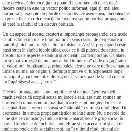
care credea că democraţia nu poate fi instrumentată decât dacă
fiecare cetăţean este un vector politic informat, egal şi, mai ales
dornic să-şi exercite drepturile electorale. De asemenea, libertatea de
expresie face ca orice reacţie în favoarea sau împotriva propagandei
să pară la rândul ei un discurs partizan.
Un alt aspect al acestei creşteri a importanţei propagandei este acela
că obiectul ei nu mai e unul politic în sens clasic, de perpetuare a
puterii şi nici unul religios, de tip misionar. Astăzi, propaganda este
pusă strict în slujba ideologiilor, ceea ce îi dă puterea de acţiona în
absolut toate aspectele statului şi societăţii contemporane. Ca atare,
nu se mai vorbeşte de un „uns al lui Dumnezeu” ci de un „apărător
al valorilor”, bunăstarea şi principalele elemente care definesc natura
umană nu mai au origini şi definiţii intuitive ci funcţionează după
principiul „mai bine rabzi de frig decât să arzi gaz de la cel cu care
nu împărtăşeşti acelaşi crez.”
Efectele propagandei sunt amplificate şi de încetăţenirea ideii
machiavelice că scopul scuză mijloacele sau, aşa cum spunea un
corifeu al comunismului mondial, masele sunt minţite, dar asta e
acceptabil atâta vreme cât asta se întâmplă în virtutea unui ideal. De
asemenea, în armata propagandiştilor se intră uşor. Nu e nevoie de
cine ştie ce cunoştinţe, fiindcă trebuie atacat fiecare grup social în
parte. Condeiele de închiriat sunt ieftine şi de aceea sunt şi atât de
multe pe reţelele de socializare şi, nu în ultimul rând, efectul de