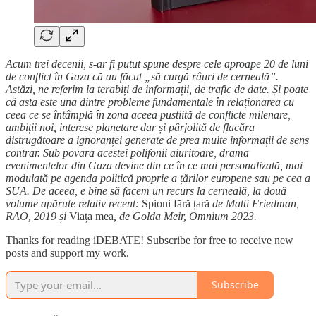
Acum trei decenii, s-ar fi putut spune despre cele aproape 20 de luni
de conflict în Gaza că au făcut „să curgă râuri de cerneală”.
Astăzi, ne referim la terabiți de informații, de trafic de date. Și poate
că asta este una dintre probleme fundamentale în relaționarea cu
ceea ce se întâmplă în zona aceea pustiită de conflicte milenare,
ambiții noi, interese planetare dar și pârjolită de flacăra
distrugătoare a ignoranței generate de prea multe informații de sens
contrar. Sub povara acestei polifonii aiuritoare, drama
evenimentelor din Gaza devine din ce în ce mai personalizată, mai
modulată pe agenda politică proprie a țărilor europene sau pe cea a
SUA. De aceea, e bine să facem un recurs la cerneală, la două
volume apărute relativ recent:
Spioni fără țară
de Matti Friedman,
RAO, 2019 și
Viața mea
, de Golda Meir, Omnium 2023.
Thanks for reading iDEBATE! Subscribe for free to receive new
posts and support my work.
Subscribe