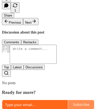
1
Share
Previous
Next
Discussion about this post
Comments
Restacks
Top
Latest
Discussions
No posts
Ready for more?
Subscribe