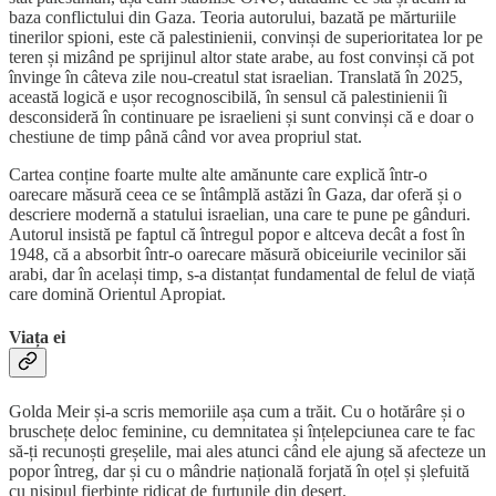
baza conflictului din Gaza. Teoria autorului, bazată pe mărturiile
tinerilor spioni, este că palestinienii, convinși de superioritatea lor pe
teren și mizând pe sprijinul altor state arabe, au fost convinși că pot
învinge în câteva zile nou-creatul stat israelian. Translată în 2025,
această logică e ușor recognoscibilă, în sensul că palestinienii îi
desconsideră în continuare pe israelieni și sunt convinși că e doar o
chestiune de timp până când vor avea propriul stat.
Cartea conține foarte multe alte amănunte care explică într-o
oarecare măsură ceea ce se întâmplă astăzi în Gaza, dar oferă și o
descriere modernă a statului israelian, una care te pune pe gânduri.
Autorul insistă pe faptul că întregul popor e altceva decât a fost în
1948, că a absorbit într-o oarecare măsură obiceiurile vecinilor săi
arabi, dar în același timp, s-a distanțat fundamental de felul de viață
care domină Orientul Apropiat.
Viața ei
Golda Meir și-a scris memoriile așa cum a trăit. Cu o hotărâre și o
bruschețe deloc feminine, cu demnitatea și înțelepciunea care te fac
să-ți recunoști greșelile, mai ales atunci când ele ajung să afecteze un
popor întreg, dar și cu o mândrie națională forjată în oțel și șlefuită
cu nisipul fierbinte ridicat de furtunile din deșert.