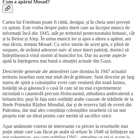
Cum a apărut Mosad?
Cartea lui Friedman poate fi citită, desigur, și în cheia unei povești
cu spioni. Este vorba despre patru tineri care au început munca de
informații încă din 1945, atât pe teritoriul protectoratului britanic, cât
și la Beirut și Alep. În urma muncii lor și apoi a altora a apărut, ani
mai târziu, temuta Mosad. Ca orice istorie de acest gen, e plină de
suspans, de avântul adeseori naiv al unor tineri patrioți, dornici să
îndeplinească visul sionist al bunicilor lor. Dar nu aceste aspecte
ajută la înțelegerea mai bună a situației actuale din Gaza.
Descrierile generale ale atmosferei care domina în 1947 actualul
teritoriu israelian sunt mai mult decât grăitoare. Sunt descrise pe larg
starea de spirit a coloniștilor evrei care veniseră din toată lumea,
hotărâți să-și găsească o casă în care să nu mai experimenteze
niciodată o catastrofă precum Holocaustul, atitudinea ambivalentă a
britanicilor, puși în fața unei ostilități arabe cauzate de trădările de la
finele Primului Război Mondial, dar și de rezerva față de evreii din
Palestina, dar mai ales conștiința coloniștilor israelieni că un stat
propriu este un ideal pentru care merită să sacrifice orice.
Apar amănunte extrem de interesante cu privire la resorturile mai
puțin știute care i-au făcut pe arabi să refuze în 1948 să înființeze un
stat palestinian, așa cum stabilise ONU, atitudine ce stă și acum la