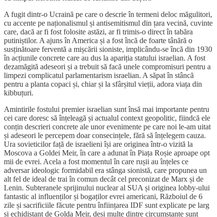
A fugit dintr-o Ucraină pe care o descrie în termeni deloc măgulitori,
cu accente pe naționalismul și antisemitismul din țara vecină, cuvinte
care, dacă ar fi fost folosite astăzi, ar fi trimis-o direct în tabăra
putiniștilor. A ajuns în America și a fost încă de foarte tânără o
susținătoare ferventă a mișcării sioniste, implicându-se încă din 1930
în acțiunile concrete care au dus la apariția statului israelian. A fost
dezamăgită adeseori și a trebuit să facă unele compromisuri pentru a
limpezi complicatul parlamentarism israelian. A săpat în stâncă
pentru a planta copaci și, chiar și la sfârșitul vieții, adora viața din
kibbuțuri.
Amintirile fostului premier israelian sunt însă mai importante pentru
cei care doresc să înțeleagă și actualul context geopolitic, fiindcă ele
conțin descrieri concrete ale unor evenimente pe care noi le-am uitat
și adeseori le percepem doar consecințele, fără să înțelegem cauza.
Ura sovieticilor față de israelieni își are originea într-o vizită la
Moscova a Goldei Meir, în care a adunat în Piața Roșie aproape opt
mii de evrei. Acela a fost momentul în care rușii au înțeles ce
adversar ideologic formidabil era stânga sionistă, care propunea un
alt fel de ideal de trai în comun decât cel preconizat de Marx și de
Lenin. Subteranele sprijinului nuclear al SUA și originea lobby-ului
fantastic al influenților și bogaților evrei americani, Războiul de 6
zile și sacrificiile făcute pentru înființarea IDF sunt explicate pe larg
și echidistant de Golda Meir, deși multe dintre circumstanțe sunt