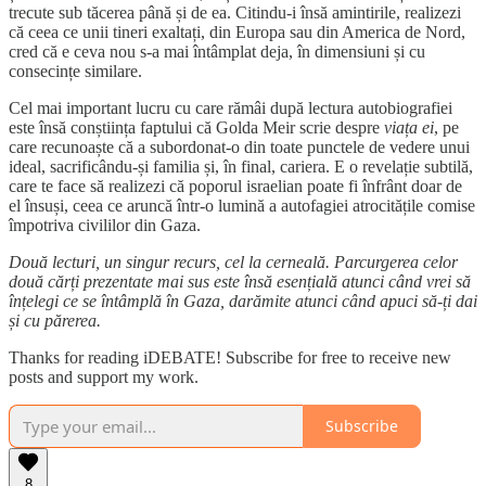
trecute sub tăcerea până și de ea. Citindu-i însă amintirile, realizezi
că ceea ce unii tineri exaltați, din Europa sau din America de Nord,
cred că e ceva nou s-a mai întâmplat deja, în dimensiuni și cu
consecințe similare.
Cel mai important lucru cu care rămâi după lectura autobiografiei
este însă conștiința faptului că Golda Meir scrie despre
viața ei
, pe
care recunoaște că a subordonat-o din toate punctele de vedere unui
ideal, sacrificându-și familia și, în final, cariera. E o revelație subtilă,
care te face să realizezi că poporul israelian poate fi înfrânt doar de
el însuși, ceea ce aruncă într-o lumină a autofagiei atrocitățile comise
împotriva civililor din Gaza.
Două lecturi, un singur recurs, cel la cerneală. Parcurgerea celor
două cărți prezentate mai sus este însă esențială atunci când vrei să
înțelegi ce se întâmplă în Gaza, darămite atunci când apuci să-ți dai
și cu părerea.
Thanks for reading iDEBATE! Subscribe for free to receive new
posts and support my work.
Subscribe
8