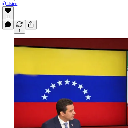
Listen
11
1