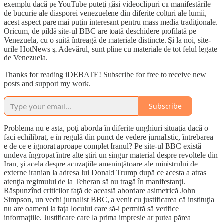
exemplu dacă pe YouTube puteţi găsi videoclipuri cu manifestările
de bucurie ale diasporei venezuelene din diferite colţuri ale lumii,
acest aspect pare mai puţin interesant pentru mass media tradiţionale.
Oricum, de pildă site-ul BBC are toată deschidere profilată pe
Venezuela, cu o suită întreagă de materiale distincte. Şi la noi, site-
urile HotNews şi Adevărul, sunt pline cu materiale de tot felul legate
de Venezuela.
Thanks for reading iDEBATE! Subscribe for free to receive new
posts and support my work.
Subscribe
Problema nu e asta, poţi aborda în diferite unghiuri situaţia dacă o
faci echilibrat, e în regulă din punct de vedere jurnalistic, întrebarea
e de ce e ignorat aproape complet Iranul? Pe site-ul BBC există
undeva îngropat între alte ştiri un singur material despre revoltele din
Iran, şi acela despre acuzaţiile ameninţătoare ale ministrului de
externe iranian la adresa lui Donald Trump după ce acesta a atras
atenţia regimului de la Teheran să nu tragă în manifestanţi.
Răspunzînd criticilor faţă de această abordare asimetrică John
Simpson, un vechi jurnalist BBC, a venit cu justificarea că instituţia
nu are oameni la faţa locului care să-i permită să verifice
informaţiile. Justificare care la prima impresie ar putea părea