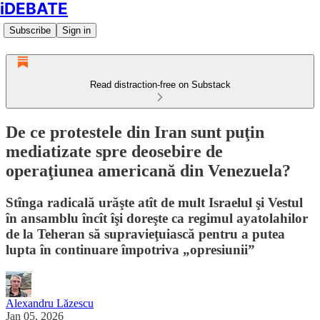
iDEBATE
Subscribe
Sign in
Read distraction-free on Substack
De ce protestele din Iran sunt puţin
mediatizate spre deosebire de
operaţiunea americană din Venezuela?
Stînga radicală urăşte atît de mult Israelul şi Vestul
în ansamblu încît îşi doreşte ca regimul ayatolahilor
de la Teheran să supravieţuiască pentru a putea
lupta în continuare împotriva „opresiunii”
Alexandru Lăzescu
Jan 05, 2026