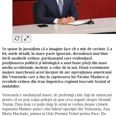
Se spune în jurnalism că o imagine face cît o mie de cuvinte. La
fel, unele detalii, în mare parte ignorate, devoalează mai bine
decît analizele extinse, partizanatul care evidenţiază
poziţionarea politică şi ideologică a unei bune părţi din mass
media occidentale, inclusiv a celor de la noi. Două evenimente
majore marchează acest început de an: operaţiunea americană
din Venezuela care a dus la capturarea lui Nicolas Maduro şi
revoltele extinse din Iran împotriva regimul teocratic brutal al
mulahilor.
Venezuela e mediatizată masiv, de preferinţă critic faţă de americani
pentru că nu poţi scăpa prilejul să spui ceva negativ despre Donald
Trump. Deşi doar cu puţin timp în urmă se vorbea despre crimele
regimului Maduro atunci cînd liderul opoziţiei din Venezuela, Ana
Maria Machado, primea la Oslo Premiul Nobel pentru Pace. De