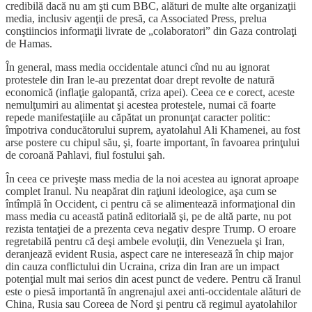
credibilă dacă nu am şti cum BBC, alături de multe alte organizaţii
media, inclusiv agenţii de presă, ca Associated Press, prelua
conştiincios informaţii livrate de „colaboratori” din Gaza controlaţi
de Hamas.
În general, mass media occidentale atunci cînd nu au ignorat
protestele din Iran le-au prezentat doar drept revolte de natură
economică (inflaţie galopantă, criza apei). Ceea ce e corect, aceste
nemulţumiri au alimentat şi acestea protestele, numai că foarte
repede manifestaţiile au căpătat un pronunţat caracter politic:
împotriva conducătorului suprem, ayatolahul Ali Khamenei, au fost
arse postere cu chipul său, şi, foarte important, în favoarea prinţului
de coroană Pahlavi, fiul fostului şah.
În ceea ce priveşte mass media de la noi acestea au ignorat aproape
complet Iranul. Nu neapărat din raţiuni ideologice, aşa cum se
întîmplă în Occident, ci pentru că se alimentează informaţional din
mass media cu această patină editorială şi, pe de altă parte, nu pot
rezista tentaţiei de a prezenta ceva negativ despre Trump. O eroare
regretabilă pentru că deşi ambele evoluţii, din Venezuela şi Iran,
deranjează evident Rusia, aspect care ne interesează în chip major
din cauza conflictului din Ucraina, criza din Iran are un impact
potenţial mult mai serios din acest punct de vedere. Pentru că Iranul
este o piesă importantă în angrenajul axei anti-occidentale alături de
China, Rusia sau Coreea de Nord şi pentru că regimul ayatolahilor