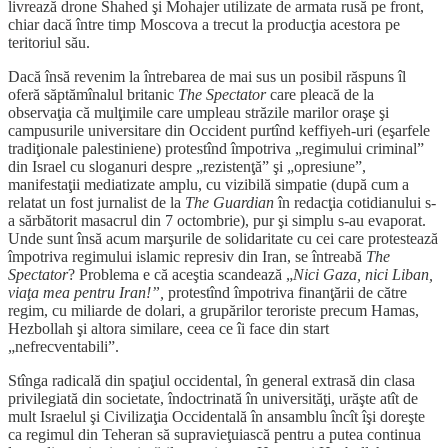
livrează drone Shahed şi Mohajer utilizate de armata rusă pe front,
chiar dacă între timp Moscova a trecut la producţia acestora pe
teritoriul său.
Dacă însă revenim la întrebarea de mai sus un posibil răspuns îl
oferă săptămînalul britanic
The Spectator
care pleacă de la
observaţia că mulţimile care umpleau străzile marilor oraşe şi
campusurile universitare din Occident purtînd keffiyeh-uri (eşarfele
tradiţionale palestiniene) protestînd împotriva „regimului criminal”
din Israel cu sloganuri despre „rezistenţă” şi „opresiune”,
manifestaţii mediatizate amplu, cu vizibilă simpatie (după cum a
relatat un fost jurnalist de la
The Guardian
în redacţia cotidianului s-
a sărbătorit masacrul din 7 octombrie), pur şi simplu s-au evaporat.
Unde sunt însă acum marşurile de solidaritate cu cei care protestează
împotriva regimului islamic represiv din Iran, se întreabă
The
Spectator
? Problema e că aceştia scandează „
Nici Gaza, nici Liban,
viaţa mea pentru Iran!”,
protestînd împotriva finanţării de către
regim, cu miliarde de dolari, a grupărilor teroriste precum Hamas,
Hezbollah şi altora similare, ceea ce îi face din start
„nefrecventabili”.
Stînga radicală din spaţiul occidental, în general extrasă din clasa
privilegiată din societate, îndoctrinată în universităţi, urăşte atît de
mult Israelul şi Civilizaţia Occidentală în ansamblu încît îşi doreşte
ca regimul din Teheran să supravieţuiască pentru a putea continua