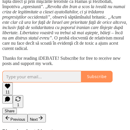
lupta direct şi prin mişcările teroriste ca Hamas şi Hezbollah,
împotriva „opresiunii”. „
Revolta din Iran a scos la iveală nu numai
criza de legitimitate a clasei ayatollahilor, ci şi trădarea
progresiştilor occidentali”,
observă săptămînalul britanic
. „Acum
este clar că ura lor faţă de Israel are prioritate faţă de orice altceva,
inclusiv faţă de solidaritatea cu poporul iranian care tînjeşte după
libertate. Libertatea voastră va trebui să mai aştepte, băieţi – încă
nu am distrus statul evreu”.
O probă elocventă de relativism moral
care nu face decît să scoată în evidenţă cît de toxic a ajuns acest
curent radical.
Thanks for reading iDEBATE! Subscribe for free to receive new
posts and support my work.
Subscribe
11
1
Share
Previous
Next