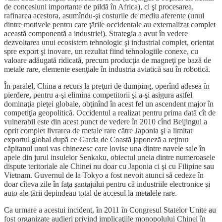
de concesiuni importante de pildă în Africa), ci şi procesarea,
rafinarea acestora, asumîndu-şi costurile de mediu aferente (unul
dintre motivele pentru care ţările occidentale au externalizat complet
această componentă a industriei). Strategia a avut în vedere
dezvoltarea unui ecosistem tehnologic şi industrial complet, orientat
spre export şi inovare, un rezultat fiind tehnologiile conexe, cu
valoare adăugată ridicată, precum producţia de magneţi pe bază de
metale rare, elemente esenţiale în industria aviatică sau în robotică.
În paralel, China a recurs la preţuri de dumping, operînd adesea în
pierdere, pentru a-şi elimina competitorii şi a-şi asigura astfel
dominaţia pieţei globale, obţinînd în acest fel un ascendent major în
competiţia geopolitică. Occidentul a realizat pentru prima dată cît de
vulnerabil este din acest punct de vedere în 2010 cînd Beijingul a
oprit complet livrarea de metale rare către Japonia şi a limitat
exportul global după ce Garda de Coastă japoneză a reţinut
căpitanul unui vas chinezesc care lovise una dintre navele sale în
apele din jurul insulelor Senkaku, obiectul uneia dintre numeroasele
dispute teritoriale ale Chinei nu doar cu Japonia ci şi cu Filipine sau
Vietnam. Guvernul de la Tokyo a fost nevoit atunci să cedeze în
doar cîteva zile în faţa şantajului pentru că industriile electronice şi
auto ale ţării depindeau total de accesul la metalele rare.
Ca urmare a acestui incident, în 2011 în Congresul Statelor Unite au
fost organizate audieri privind implicaţiile monopolului Chinei în