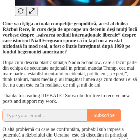
Cine va cîştiga actuala competiţie geopolitică, acest al doilea
Război Rece, în curs deja de aproape un deceniu deşi mulţi încă
vorbesc despre „salvarea ordinii internaţionale liberale” despre
care istoricul Niall Ferguson spune că în fapt nu a existat
niciodată în mod real, a fost o iluzie întreţinută după 1990 pe
fondul hegemoniei americane?
După cum descria plastic situaţia Nadia Schadlow, care a făcut parte
din echipa de securitate naţională în primul mandat Trump, cea mai
mare parte a establishment-ului occidental, politicieni, „experţi”,
think-tankuri, mass media şi-au imaginat lumea aşa cum doreau ei să
fie, nu cum este ea în realitate, de mii şi mii de ani.
Thanks for reading iDEBATE! Subscribe for free to receive new
posts and support my work.
Subscribe
O altă problemă cu care ne confruntăm, probabil sub impresia
puternică a războiului din Ucraina, este că discutăm în principal