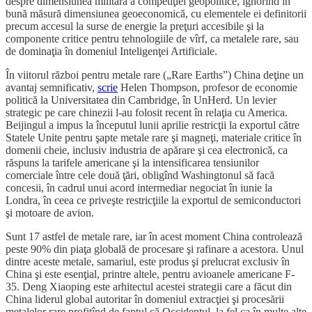
despre dimensiunea militară a competiţiei geopolitice, ignorînd în
bună măsură dimensiunea geoeconomică, cu elementele ei definitorii
precum accesul la surse de energie la preţuri accesibile şi la
componente critice pentru tehnologiile de vîrf, ca metalele rare, sau
de dominaţia în domeniul Inteligenţei Artificiale.
În viitorul război pentru metale rare („Rare Earths”) China deţine un
avantaj semnificativ,
scrie
Helen Thompson, profesor de economie
politică la Universitatea din Cambridge, în UnHerd. Un levier
strategic pe care chinezii l-au folosit recent în relaţia cu America.
Beijingul a impus la începutul lunii aprilie restricţii la exportul către
Statele Unite pentru şapte metale rare şi magneţi, materiale critice în
domenii cheie, inclusiv industria de apărare şi cea electronică, ca
răspuns la tarifele americane şi la intensificarea tensiunilor
comerciale între cele două ţări, obligînd Washingtonul să facă
concesii, în cadrul unui acord intermediar negociat în iunie la
Londra, în ceea ce priveşte restricţiile la exportul de semiconductori
şi motoare de avion.
Sunt 17 astfel de metale rare, iar în acest moment China controlează
peste 90% din piaţa globală de procesare şi rafinare a acestora. Unul
dintre aceste metale, samariul, este produs şi prelucrat exclusiv în
China şi este esenţial, printre altele, pentru avioanele americane F-
35. Deng Xiaoping este arhitectul acestei strategii care a făcut din
China liderul global autoritar în domeniul extracţiei şi procesării
metalelor rare profitînd de faptul că Occidentul, la fel ca în multe alte