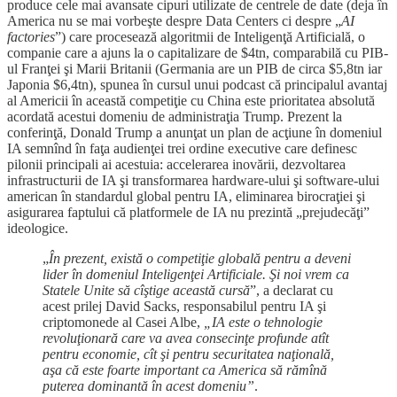
produce cele mai avansate cipuri utilizate de centrele de date (deja în
America nu se mai vorbeşte despre Data Centers ci despre „
AI
factories
”) care procesează algoritmii de Inteligenţă Artificială, o
companie care a ajuns la o capitalizare de $4tn, comparabilă cu PIB-
ul Franţei şi Marii Britanii (Germania are un PIB de circa $5,8tn iar
Japonia $6,4tn), spunea în cursul unui podcast că principalul avantaj
al Americii în această competiţie cu China este prioritatea absolută
acordată acestui domeniu de administraţia Trump. Prezent la
conferinţă, Donald Trump a anunţat un plan de acţiune în domeniul
IA semnînd în faţa audienţei trei ordine executive care definesc
pilonii principali ai acestuia: accelerarea inovării, dezvoltarea
infrastructurii de IA şi transformarea hardware-ului şi software-ului
american în standardul global pentru IA, eliminarea birocraţiei şi
asigurarea faptului că platformele de IA nu prezintă „prejudecăţi”
ideologice.
„
În prezent, există o competiţie globală pentru a deveni
lider în domeniul Inteligenţei Artificiale. Şi noi vrem ca
Statele Unite să cîştige această cursă
”, a declarat cu
acest prilej David Sacks, responsabilul pentru IA şi
criptomonede al Casei Albe,
„IA este o tehnologie
revoluţionară care va avea consecinţe profunde atît
pentru economie, cît şi pentru securitatea naţională,
aşa că este foarte important ca America să rămînă
puterea dominantă în acest domeniu”
.