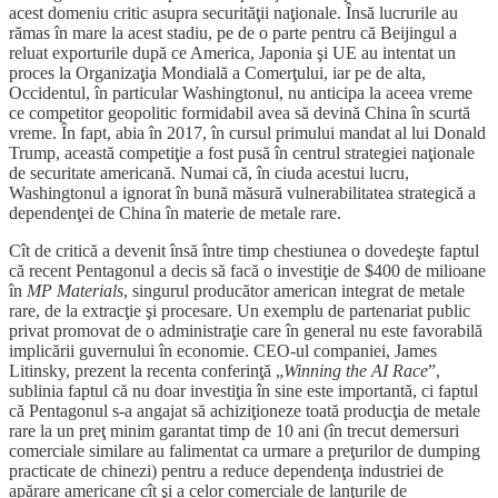
acest domeniu critic asupra securităţii naţionale. Însă lucrurile au
rămas în mare la acest stadiu, pe de o parte pentru că Beijingul a
reluat exporturile după ce America, Japonia şi UE au intentat un
proces la Organizaţia Mondială a Comerţului, iar pe de alta,
Occidentul, în particular Washingtonul, nu anticipa la aceea vreme
ce competitor geopolitic formidabil avea să devină China în scurtă
vreme. În fapt, abia în 2017, în cursul primului mandat al lui Donald
Trump, această competiţie a fost pusă în centrul strategiei naţionale
de securitate americană. Numai că, în ciuda acestui lucru,
Washingtonul a ignorat în bună măsură vulnerabilitatea strategică a
dependenţei de China în materie de metale rare.
Cît de critică a devenit însă între timp chestiunea o dovedeşte faptul
că recent Pentagonul a decis să facă o investiţie de $400 de milioane
în
MP Materials
, singurul producător american integrat de metale
rare, de la extracţie şi procesare. Un exemplu de partenariat public
privat promovat de o administraţie care în general nu este favorabilă
implicării guvernului în economie. CEO-ul companiei, James
Litinsky, prezent la recenta conferinţă „
Winning the AI Race
”,
sublinia faptul că nu doar investiţia în sine este importantă, ci faptul
că Pentagonul s-a angajat să achiziţioneze toată producţia de metale
rare la un preţ minim garantat timp de 10 ani (în trecut demersuri
comerciale similare au falimentat ca urmare a preţurilor de dumping
practicate de chinezi) pentru a reduce dependenţa industriei de
apărare americane cît şi a celor comerciale de lanţurile de