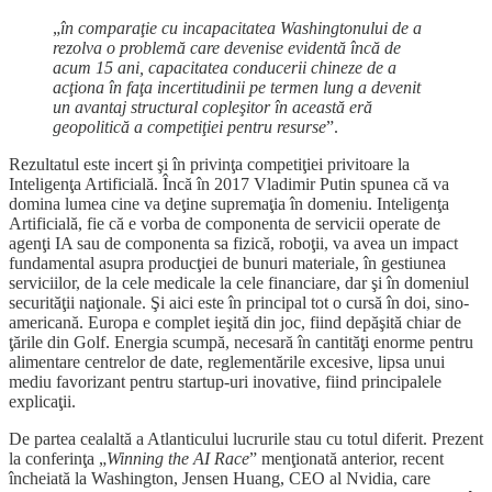
„
în comparaţie cu incapacitatea Washingtonului de a
rezolva o problemă care devenise evidentă încă de
acum 15 ani, capacitatea conducerii chineze de a
acţiona în faţa incertitudinii pe termen lung a devenit
un avantaj structural copleşitor în această eră
geopolitică a competiţiei pentru resurse
”.
Rezultatul este incert şi în privinţa competiţiei privitoare la
Inteligenţa Artificială. Încă în 2017 Vladimir Putin spunea că va
domina lumea cine va deţine supremaţia în domeniu. Inteligenţa
Artificială, fie că e vorba de componenta de servicii operate de
agenţi IA sau de componenta sa fizică, roboţii, va avea un impact
fundamental asupra producţiei de bunuri materiale, în gestiunea
serviciilor, de la cele medicale la cele financiare, dar şi în domeniul
securităţii naţionale. Şi aici este în principal tot o cursă în doi, sino-
americană. Europa e complet ieşită din joc, fiind depăşită chiar de
ţările din Golf. Energia scumpă, necesară în cantităţi enorme pentru
alimentare centrelor de date, reglementările excesive, lipsa unui
mediu favorizant pentru startup-uri inovative, fiind principalele
explicaţii.
De partea cealaltă a Atlanticului lucrurile stau cu totul diferit. Prezent
la conferinţa „
Winning the AI Race
” menţionată anterior, recent
încheiată la Washington, Jensen Huang, CEO al Nvidia, care