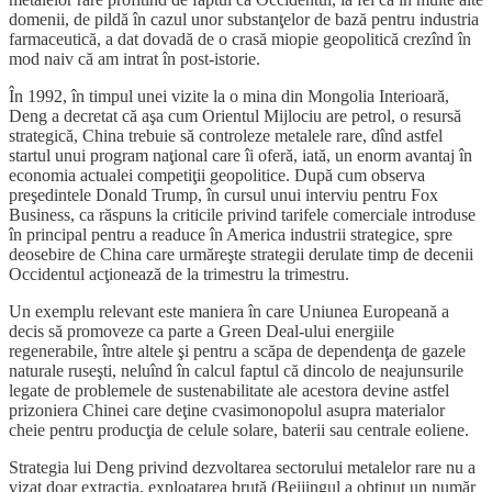
domenii, de pildă în cazul unor substanţelor de bază pentru industria
farmaceutică, a dat dovadă de o crasă miopie geopolitică crezînd în
mod naiv că am intrat în post-istorie.
În 1992, în timpul unei vizite la o mina din Mongolia Interioară,
Deng a decretat că aşa cum Orientul Mijlociu are petrol, o resursă
strategică, China trebuie să controleze metalele rare, dînd astfel
startul unui program naţional care îi oferă, iată, un enorm avantaj în
economia actualei competiţii geopolitice. După cum observa
preşedintele Donald Trump, în cursul unui interviu pentru Fox
Business, ca răspuns la criticile privind tarifele comerciale introduse
în principal pentru a readuce în America industrii strategice, spre
deosebire de China care urmăreşte strategii derulate timp de decenii
Occidentul acţionează de la trimestru la trimestru.
Un exemplu relevant este maniera în care Uniunea Europeană a
decis să promoveze ca parte a Green Deal-ului energiile
regenerabile, între altele şi pentru a scăpa de dependenţa de gazele
naturale ruseşti, neluînd în calcul faptul că dincolo de neajunsurile
legate de problemele de sustenabilitate ale acestora devine astfel
prizoniera Chinei care deţine cvasimonopolul asupra materialor
cheie pentru producţia de celule solare, baterii sau centrale eoliene.
Strategia lui Deng privind dezvoltarea sectorului metalelor rare nu a
vizat doar extracţia, exploatarea brută (Beijingul a obţinut un număr