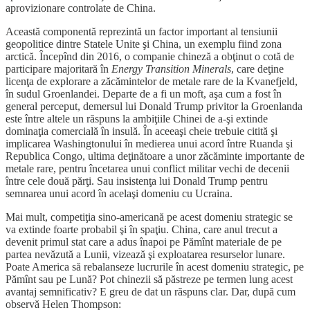
aprovizionare controlate de China.
Această componentă reprezintă un factor important al tensiunii
geopolitice dintre Statele Unite şi China, un exemplu fiind zona
arctică. Începînd din 2016, o companie chineză a obţinut o cotă de
participare majoritară în
Energy Transition Minerals
, care deţine
licenţa de explorare a zăcămintelor de metale rare de la Kvanefjeld,
în sudul Groenlandei. Departe de a fi un moft, aşa cum a fost în
general perceput, demersul lui Donald Trump privitor la Groenlanda
este între altele un răspuns la ambiţiile Chinei de a-şi extinde
dominaţia comercială în insulă. În aceeaşi cheie trebuie citită şi
implicarea Washingtonului în medierea unui acord între Ruanda şi
Republica Congo, ultima deţinătoare a unor zăcăminte importante de
metale rare, pentru încetarea unui conflict militar vechi de decenii
între cele două părţi. Sau insistenţa lui Donald Trump pentru
semnarea unui acord în acelaşi domeniu cu Ucraina.
Mai mult, competiţia sino-americană pe acest domeniu strategic se
va extinde foarte probabil şi în spaţiu. China, care anul trecut a
devenit primul stat care a adus înapoi pe Pămînt materiale de pe
partea nevăzută a Lunii, vizează şi exploatarea resurselor lunare.
Poate America să rebalanseze lucrurile în acest domeniu strategic, pe
Pămînt sau pe Lună? Pot chinezii să păstreze pe termen lung acest
avantaj semnificativ? E greu de dat un răspuns clar. Dar, după cum
observă Helen Thompson: